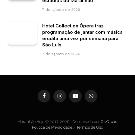
estádios do Maranhão
7 de agosto de 2026
Hotel Collection Ópera traz
programação de jantar com música
erudita uma vez por semana para
São Luís
7 de agosto de 2026
Facebook
Instagram
YouTube
WhatsApp
Maranhão Hoje © 2017-2026 . Desenhado por
Os Orcas
.
Política de Privacidade
/
Termos de Uso