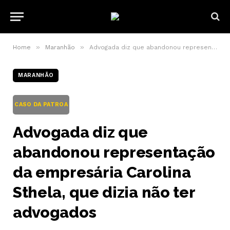
»
»
Home
Maranhão
Advogada diz que abandonou representação da empresária Carolina Sthela, que dizia não ter advogados
MARANHÃO
CASO DA PATROA
Advogada diz que
abandonou representação
da empresária Carolina
Sthela, que dizia não ter
advogados