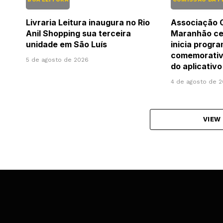
Livraria Leitura inaugura no Rio
Associação 
Anil Shopping sua terceira
Maranhão cel
unidade em São Luís
inicia progr
comemorativ
5 de agosto de 2026
do aplicati
4 de agosto de 
VIEW