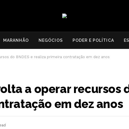
MARANHÃO
NEGÓCIOS
PODER E POLÍTICA
E
ursos do BNDES e realiza primeira contratação em dez anos
olta a operar recursos
ontratação em dez anos
ead