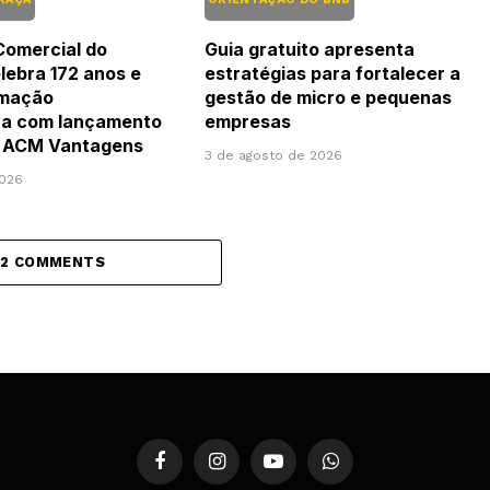
Comercial do
Guia gratuito apresenta
ebra 172 anos e
estratégias para fortalecer a
amação
gestão de micro e pequenas
a com lançamento
empresas
vo ACM Vantagens
3 de agosto de 2026
2026
 2 COMMENTS
Facebook
Instagram
YouTube
WhatsApp