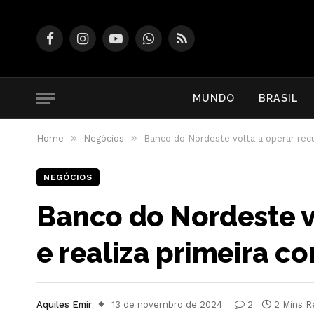
Facebook
Instagram
YouTube
WhatsApp
RSS
MUNDO
BRASIL
»
»
Home
Negócios
Banco do Nordeste volta a operar rec
NEGÓCIOS
Banco do Nordeste v
e realiza primeira c
Aquiles Emir
13 de novembro de 2024
2
2 Mins R