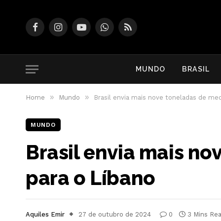
Facebook
Instagram
YouTube
WhatsApp
RSS
MUNDO
BRASIL
»
»
Home
Mundo
Brasil envia mais nove toneladas de me
MUNDO
Brasil envia mais n
para o Líbano
Aquiles Emir
27 de outubro de 2024
0
3 Mins Re