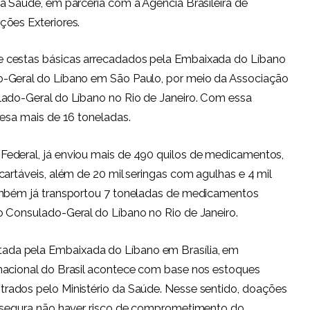
a Saúde, em parceria com a Agência Brasileira de
ções Exteriores.
 cestas básicas arrecadados pela Embaixada do Líbano
o-Geral do Líbano em São Paulo, por meio da Associação
lado-Geral do Líbano no Rio de Janeiro. Com essa
pesa mais de 16 toneladas.
ederal, já enviou mais de 490 quilos de medicamentos,
artáveis, além de 20 mil seringas com agulhas e 4 mil
também já transportou 7 toneladas de medicamentos
o Consulado-Geral do Líbano no Rio de Janeiro.
da pela Embaixada do Líbano em Brasília, em
nacional do Brasil acontece com base nos estoques
trados pelo Ministério da Saúde. Nesse sentido, doações
assegura não haver risco de comprometimento do