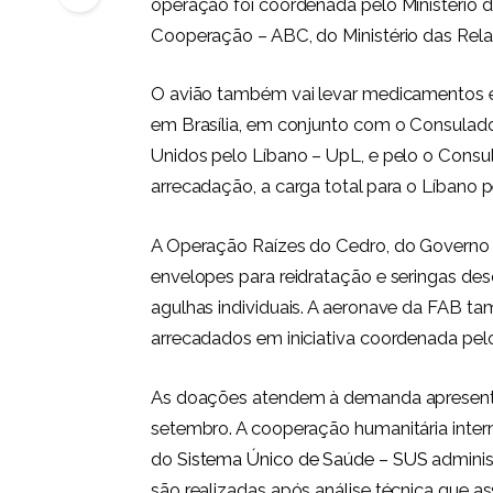
operação foi coordenada pelo Ministério d
Cooperação – ABC, do Ministério das Rela
O avião também vai levar medicamentos e
em Brasília, em conjunto com o Consulad
Unidos pelo Líbano – UpL, e pelo o Consu
arrecadação, a carga total para o Líbano 
A Operação Raízes do Cedro, do Governo F
envelopes para reidratação e seringas desc
agulhas individuais. A aeronave da FAB 
arrecadados em iniciativa coordenada pel
As doações atendem à demanda apresenta
setembro. A cooperação humanitária inter
do
Sistema Único de Saúde – SUS
adminis
são realizadas após análise técnica que 