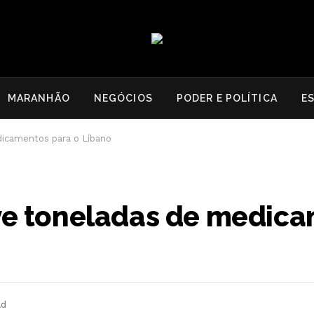
MARANHÃO
NEGÓCIOS
PODER E POLÍTICA
E
dicamentos para o Líbano
ove toneladas de medic
ad