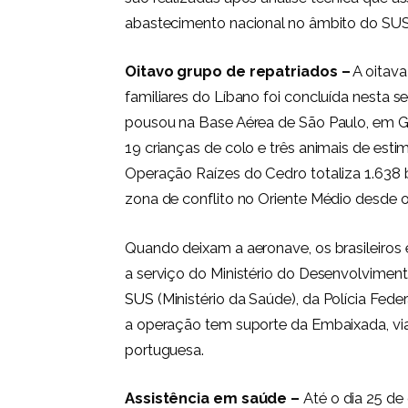
abastecimento nacional no âmbito do SUS
Oitavo grupo de repatriados –
A oitava
familiares do Líbano foi concluída nesta s
pousou na Base Aérea de São Paulo, em G
19 crianças de colo e três animais de est
Operação Raízes do Cedro totaliza 1.638 br
zona de conflito no Oriente Médio desde o
Quando deixam a aeronave, os brasileiros 
a serviço do Ministério do Desenvolvimen
SUS
(Ministério da Saúde), da Polícia Fede
a operação tem suporte da Embaixada, via
portuguesa.
Assistência em saúde –
Até o dia 25 de