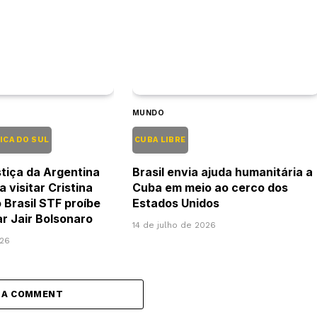
MUNDO
ICA DO SUL
CUBA LIBRE
tiça da Argentina
Brasil envia ajuda humanitária a
a visitar Cristina
Cuba em meio ao cerco dos
 Brasil STF proíbe
Estados Unidos
tar Jair Bolsonaro
14 de julho de 2026
026
 A COMMENT