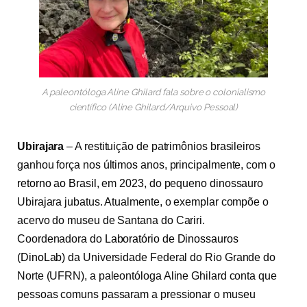
A paleontóloga Aline Ghilard fala sobre o colonialismo
científico (Aline Ghilard/Arquivo Pessoal)
Ubirajara
–
A restituição de patrimônios brasileiros
ganhou força nos últimos anos, principalmente, com o
retorno ao Brasil
, em 2023, do pequeno dinossauro
Ubirajara jubatus. Atualmente, o exemplar compõe o
acervo do museu de Santana do Cariri.
Coordenadora do
Laboratório de Dinossauros
(DinoLab)
da Universidade Federal do Rio Grande do
Norte (UFRN), a paleontóloga Aline Ghilard conta que
pessoas comuns passaram a pressionar o museu