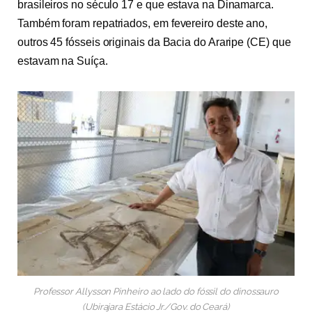
brasileiros no século 17 e que estava na Dinamarca.
Também foram repatriados, em fevereiro deste ano,
outros 45 fósseis originais da Bacia do Araripe (CE) que
estavam na Suíça.
Professor Allysson Pinheiro ao lado do fóssil do dinossauro
(Ubirajara Estácio Jr./Gov. do Ceará)