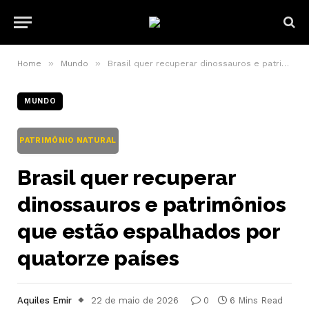
»
»
Home
Mundo
Brasil quer recuperar dinossauros e patrimônios que estão espalhados por quatorze países
MUNDO
PATRIMÔNIO NATURAL
Brasil quer recuperar
dinossauros e patrimônios
que estão espalhados por
quatorze países
Aquiles Emir
22 de maio de 2026
0
6 Mins Read