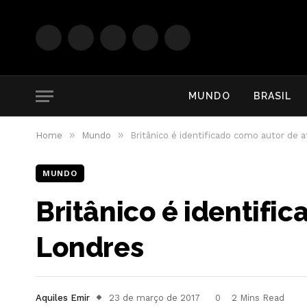
Facebook
Instagram
YouTube
WhatsApp
RSS
MUNDO
BRASIL
»
»
Home
Mundo
Britânico é identificado como autor de 
MUNDO
Britânico é identifi
Londres
Aquiles Emir
23 de março de 2017
0
2 Mins Read