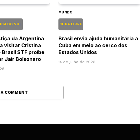
MUNDO
ICA DO SUL
CUBA LIBRE
tiça da Argentina
Brasil envia ajuda humanitária a
a visitar Cristina
Cuba em meio ao cerco dos
 Brasil STF proíbe
Estados Unidos
tar Jair Bolsonaro
14 de julho de 2026
026
 A COMMENT