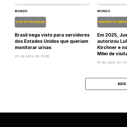
MUNDO
MUNDO
VISITA PROIBIDA
DESPERTA AMÉR
Brasil nega visto para servidores
Em 2025, Jus
dos Estados Unidos que queriam
autorizou Lul
monitorar urnas
Kirchner e no
Milei de visi
26 de julho de 2026
18 de julho de 2
ADD