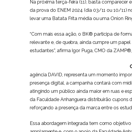
Na próxima terça-feira (11), basta comparece
da prova do ENEM 2024 (dia 03/11 ou 10/11) no
levar uma Batata Frita média ou uma Onion Rin
“Com mais essa ação, o BK® participa de for
relevante e, de quebra, ainda cumpre um papel 
estudantes”, afirma Igor Puga, CMO da ZAMP®,
agência DAVID, representa um momento import
presença digital, a campanha contará com mídi
atingindo um público ainda maior em ruas e esp
da Faculdade Anhanguera distribuirão cupons d
reforçando a presença da marca entre os estud
Essa abordagem integrada tem como objetivo
amplamente e, com o apoio da Faculdade Anhan