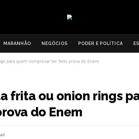
MARANHÃO
NEGÓCIOS
PODER E POLÍTICA
E
rings para quem comprovar ter feito prova do Enem
a frita ou onion rings 
 prova do Enem
ead