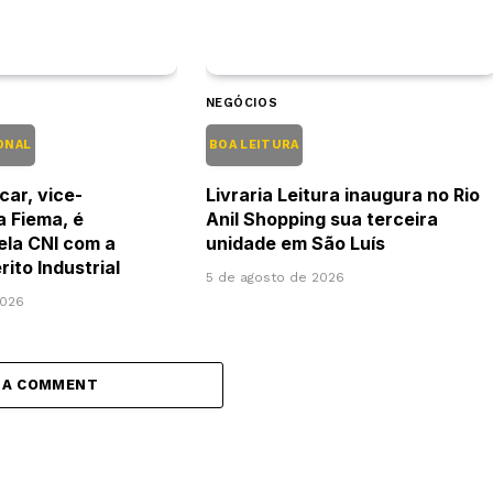
NEGÓCIOS
ONAL
BOA LEITURA
car, vice-
Livraria Leitura inaugura no Rio
a Fiema, é
Anil Shopping sua terceira
pela CNI com a
unidade em São Luís
ito Industrial
5 de agosto de 2026
2026
 A COMMENT