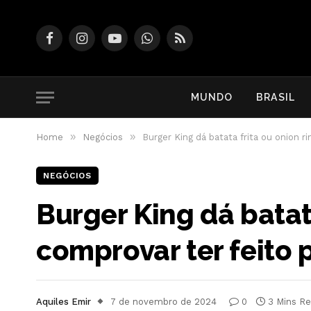
Facebook
Instagram
YouTube
WhatsApp
RSS
MUNDO
BRASIL
»
»
Home
Negócios
Burger King dá batata frita ou onion 
NEGÓCIOS
Burger King dá batat
comprovar ter feito
Aquiles Emir
7 de novembro de 2024
0
3 Mins R