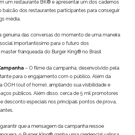
r em um restaurante BK® e apresentar um dos cadernos
 balcão dos restaurantes participantes para conseguir
gs média.
ma genuína das conversas do momento de uma maneira
social importantíssimo para o futuro dos
 master franqueada do Burger King® no Brasil
Campanha
– O filme da campanha, desenvolvido pela
ante para o engajamento com o público. Além da
a OOH (out of home), ampliando sua visibilidade e
aços públicos. Além disso, cerca de 5 mil promotores
e desconto especiais nos principais pontos de prova,
antes.
 garantir que a mensagem da campanha ressoe
guera, o Burger King® ganha uma credencial valiosa,