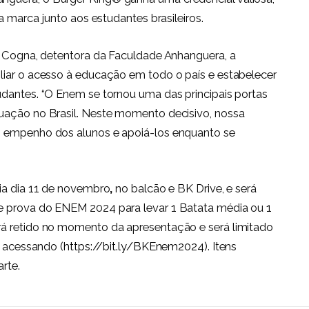
a marca junto aos estudantes brasileiros.
da Cogna, detentora da Faculdade Anhanguera, a
liar o acesso à educação em todo o país e estabelecer
udantes. “O Enem se tornou uma das principais portas
uação no Brasil. Neste momento decisivo, nossa
o empenho dos alunos e apoiá-los enquanto se
dia dia 11 de novembro
,
no balcão e BK Drive, e será
e prova do ENEM 2024 para levar 1 Batata média ou 1
rá retido no momento da apresentação e será limitado
s acessando (
https://bit.ly/BKEnem2024
). Itens
rte.