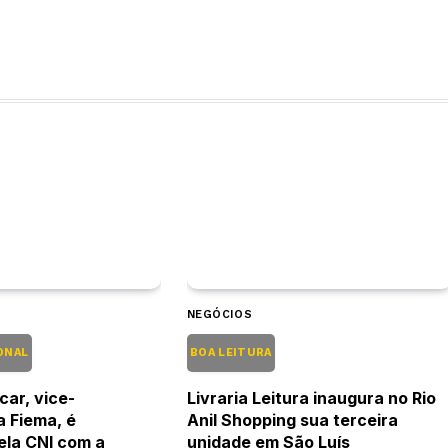
NEGÓCIOS
ONAL
BOA LEITURA
car, vice-
Livraria Leitura inaugura no Rio
a Fiema, é
Anil Shopping sua terceira
pela CNI com a
unidade em São Luís