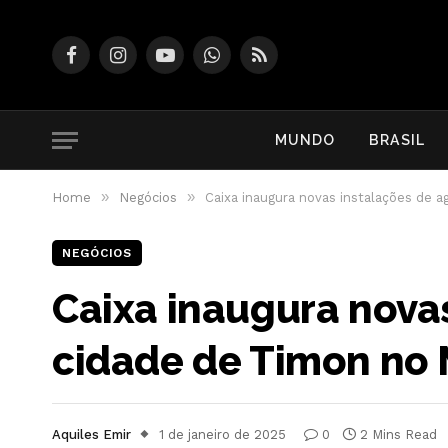
Facebook
Instagram
YouTube
WhatsApp
RSS
MUNDO
BRASIL
»
»
Home
Negócios
Caixa inaugura novas instalações de 
NEGÓCIOS
Caixa inaugura nova
cidade de Timon no
Aquiles Emir
1 de janeiro de 2025
0
2 Mins Read