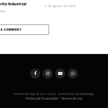
ito Industrial
5 de agosto de 2026
2026
 A COMMENT
Facebook
Instagram
YouTube
WhatsApp
Maranhão Hoje © 2017-2026 . Desenhado por
Os Orcas
.
Política de Privacidade
/
Termos de Uso