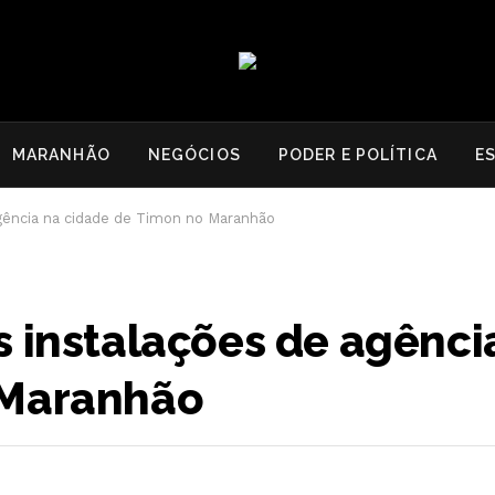
MARANHÃO
NEGÓCIOS
PODER E POLÍTICA
E
agência na cidade de Timon no Maranhão
s instalações de agênci
 Maranhão