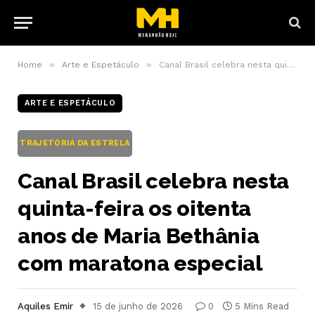
»
»
Home
Arte e Espetáculo
Canal Brasil celebra nesta quinta-feira os oitenta anos de Maria Bethânia com maratona especial
ARTE E ESPETÁCULO
TRAJETÓRIA DA ESTRELA
Canal Brasil celebra nesta
quinta-feira os oitenta
anos de Maria Bethânia
com maratona especial
Aquiles Emir
15 de junho de 2026
0
5 Mins Read