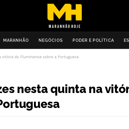
MARANHÃO
NEGÓCIOS
PODER E POLÍTICA
E
 vitória do Fluminense sobre a Portuguesa
s nesta quinta na vitór
Portuguesa