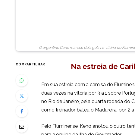
O argentino Cano marcou dois gols na vitória do Flumin
Na estreia de Cari
COMPARTILHAR
Em sua estreia com a camisa do Fluminen
duas vezes na vitória por 3 a 1 sobre Portug
no Rio de Janeiro, pela quarta rodada do Ca
como treinador, bateu o Madureira, por 2 
Pelo Fluminense, Keno anotou o outro te
para a equipe da Ilha do Governador.