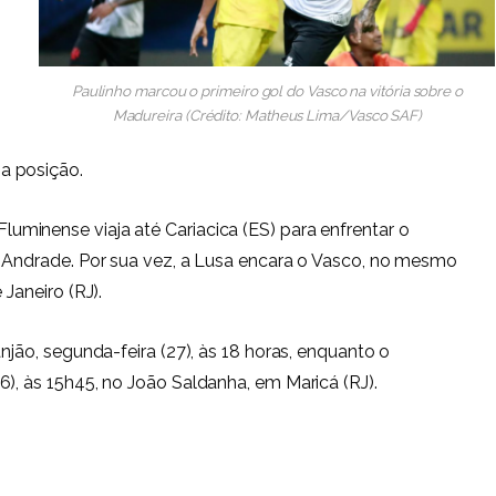
Paulinho marcou o primeiro gol do Vasco na vitória sobre o
Madureira (Crédito: Matheus Lima/Vasco SAF)
a posição.
luminense viaja até Cariacica (ES) para enfrentar o
r Andrade. Por sua vez, a Lusa encara o Vasco, no mesmo
 Janeiro (RJ).
njão, segunda-feira (27), às 18 horas, enquanto o
6), às 15h45, no João Saldanha, em Maricá (RJ).