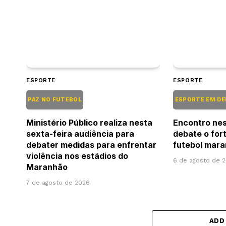
ESPORTE
ESPORTE
PAZ NO FUTEBOL
ESPORTE EM D
Ministério Público realiza nesta
Encontro nes
sexta-feira audiência para
debate o for
debater medidas para enfrentar
futebol mar
violência nos estádios do
6 de agosto de 
Maranhão
7 de agosto de 2026
ADD