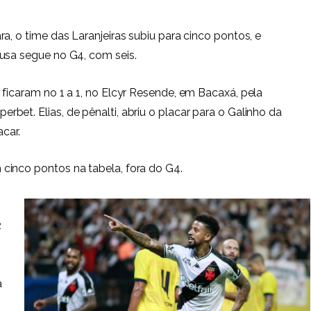
a, o time das Laranjeiras subiu para cinco pontos, e
usa segue no G4, com seis.
 ficaram no 1 a 1, no Elcyr Resende, em Bacaxá, pela
et. Elias, de pênalti, abriu o placar para o Galinho da
acar.
cinco pontos na tabela, fora do G4.
2
a