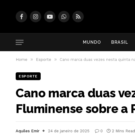
Facebook
Instagram
YouTube
WhatsApp
RSS
MUNDO
BRASIL
»
»
Home
Esporte
Cano marca duas vezes nesta quinta na
ESPORTE
Cano marca duas veze
Fluminense sobre a 
Aquiles Emir
24 de janeiro de 2025
0
2 Mins Read