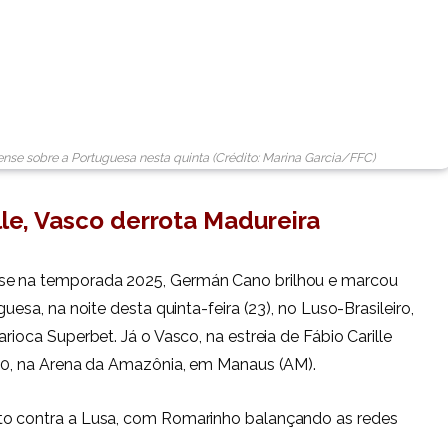
ense sobre a Portuguesa nesta quinta (Crédito: Marina Garcia/FFC)
lle, Vasco derrota Madureira
se na temporada 2025, Germán Cano brilhou e marcou
uesa, na noite desta quinta-feira (23), no Luso-Brasileiro,
rioca Superbet. Já o Vasco, na estreia de Fábio Carille
a 0, na Arena da Amazônia, em Manaus (AM).
nto contra a Lusa, com Romarinho balançando as redes