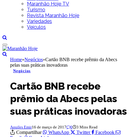
Maranhão Hoje TV
Turismo
Revista Maranhão Hoje
Variedades
Veículos
Home
»
Negócios
»
Cartão BNB recebe prêmio da Abecs
pelas suas práticas inovadoras
Negócios
Cartão BNB recebe
prêmio da Abecs pelas
suas práticas inovadoras
Aquiles Emir
16 de março de 2017
0
3 Mins Read
Compartilhar
WhatsApp
Twitter
Facebook