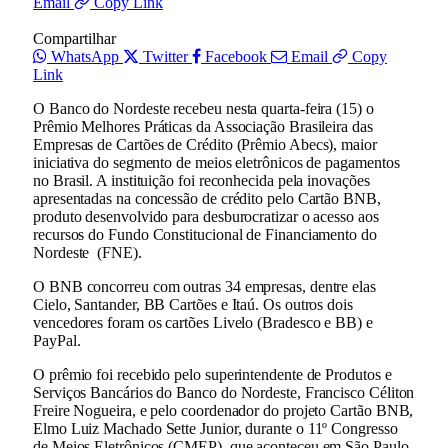
Email
Copy Link
Compartilhar
WhatsApp
Twitter
Facebook
Email
Copy
Link
O Banco do Nordeste recebeu nesta quarta-feira (15) o
Prêmio Melhores Práticas da Associação Brasileira das
Empresas de Cartões de Crédito (Prêmio Abecs), maior
iniciativa do segmento de meios eletrônicos de pagamentos
no Brasil. A instituição foi reconhecida pela inovações
apresentadas na concessão de crédito pelo Cartão BNB,
produto desenvolvido para desburocratizar o acesso aos
recursos do Fundo Constitucional de Financiamento do
Nordeste (FNE).
O BNB concorreu com outras 34 empresas, dentre elas
Cielo, Santander, BB Cartões e Itaú. Os outros dois
vencedores foram os cartões Livelo (Bradesco e BB) e
PayPal.
O prêmio foi recebido pelo superintendente de Produtos e
Serviços Bancários do Banco do Nordeste, Francisco Céliton
Freire Nogueira, e pelo coordenador do projeto Cartão BNB,
Elmo Luiz Machado Sette Junior, durante o 11º Congresso
de Meios Eletrônicos (CMEP), que aconteceu em São Paulo,