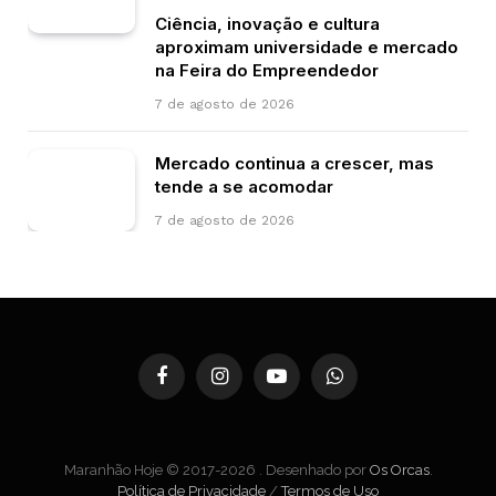
Ciência, inovação e cultura
aproximam universidade e mercado
na Feira do Empreendedor
7 de agosto de 2026
Mercado continua a crescer, mas
tende a se acomodar
7 de agosto de 2026
Facebook
Instagram
YouTube
WhatsApp
Maranhão Hoje © 2017-2026 . Desenhado por
Os Orcas
.
Política de Privacidade
/
Termos de Uso