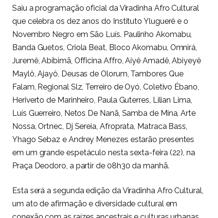
Saiu a programação oficial da Viradinha Afro Cultural
que celebra os dez anos do Instituto Yluguerê e o
Novembro Negro em São Luís. Paulinho Akomabu,
Banda Guetos, Criola Beat, Bloco Akomabu, Omnirá,
Juremê, Abibimã, Officina Affro, Aiyê Amadê, Abiyeyê
Maylô, Ajayô, Deusas de Olorum, Tambores Que
Falam, Regional Slz, Terreiro de Oyó, Coletivo Ébano,
Heriverto de Marinheiro, Paula Guterres, Lilian Lima,
Luís Guerreiro, Netos De Nanã, Samba de Mina, Arte
Nossa, Ortnec, Dj Sereia, Afroprata, Matraca Bass,
Yhago Sebaz e Andrey Menezes estarão presentes
em um grande espetáculo nesta sexta-feira (22), na
Praça Deodoro, a partir de 08h30 da manhã.
Esta será a segunda edição da Viradinha Afro Cultural,
um ato de afirmação e diversidade cultural em
conexão com as raízes ancestrais e culturas urbanas,