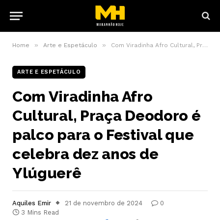
»
»
Home
Arte e Espetáculo
Com Viradinha Afro Cultural, Praça Deodoro é palco para o Festival que celebra dez anos de Ylúguerê
ARTE E ESPETÁCULO
Com Viradinha Afro
Cultural, Praça Deodoro é
palco para o Festival que
celebra dez anos de
Ylúguerê
Aquiles Emir
21 de novembro de 2024
0
3 Mins Read