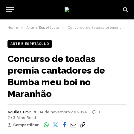
»
»
Home
Arte e Espetáculo
Concurso de toadas premia cantadores de Bumba meu boi no Maranhão
ARTE E ESPETÁCULO
Concurso de toadas
premia cantadores de
Bumba meu boi no
Maranhão
Aquiles Emir
14 de novembro de 2024
0
3 Mins Read
Compartilhar