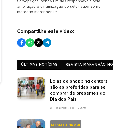
Servepeças, sendo um dos responsáveis pela
ampliação e dinamização do setor autorizo no
mercado maranhense.
Compartilhe este vídeo:
ÚLTIMAS NOTÍCIAS
REVISTA MARANHÃO HOJE
Lojas de shopping centers
são as preferidas para se
comprar de presentes do
Dia dos Pais
8 de agosto de 2026
MEDALHA DA CNI