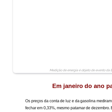
Medição de energia é objeto de evento da E
Em janeiro do ano pa
Os preços da conta de luz e da gasolina mediram f
fechar em 0,33%, mesmo patamar de dezembro. Em