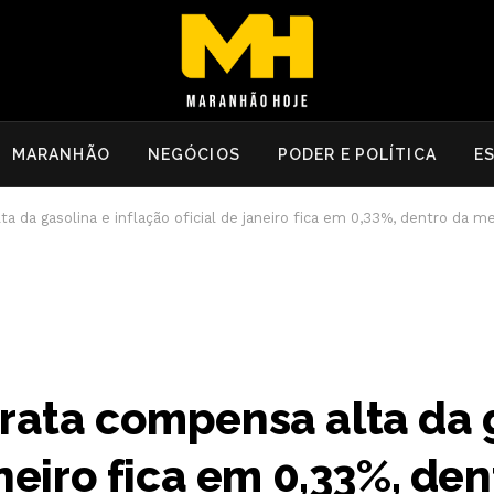
MARANHÃO
NEGÓCIOS
PODER E POLÍTICA
E
a da gasolina e inflação oficial de janeiro fica em 0,33%, dentro da m
arata compensa alta da 
aneiro fica em 0,33%, de