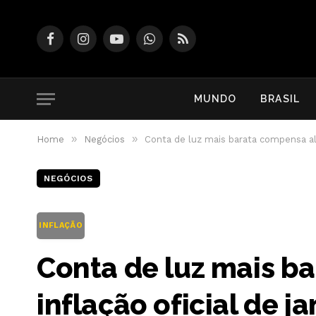
Facebook
Instagram
YouTube
WhatsApp
RSS
MUNDO
BRASIL
»
»
Home
Negócios
Conta de luz mais barata compensa alt
NEGÓCIOS
INFLAÇÃO
Conta de luz mais b
inflação oficial de j