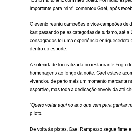
“Eu tô muito feliz com meu troféu. Foi muito espe
importante para mim”, comentou Gael, após recebe
O evento reuniu campeões e vice-campeões de div
kart passando pelas categorias de turismo, até a
consagrados foi uma experiência enriquecedora e
dentro do esporte.
A solenidade foi realizada no restaurante Fogo
homenagens ao longo da noite. Gael esteve aco
vivenciou de perto mais um momento marcante na 
esportivo, mas toda a dedicação envolvida até che
“Quero voltar aqui no ano que vem para ganhar ma
piloto.
De volta às pistas, Gael Rampazzo segue firme