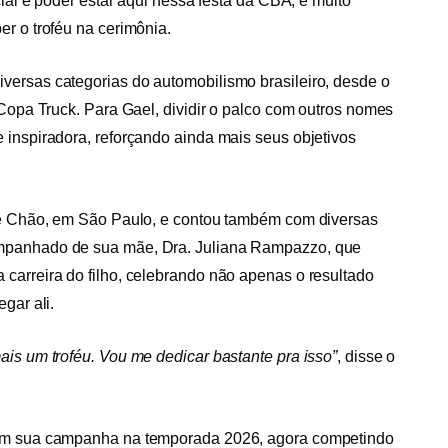
cial e poder estar aqui nessa festa da CBA, é muito
r o troféu na cerimônia.
ersas categorias do automobilismo brasileiro, desde o
 Copa Truck. Para Gael, dividir o palco com outros nomes
 inspiradora, reforçando ainda mais seus objetivos
 de Chão, em São Paulo, e contou também com diversas
mpanhado de sua mãe, Dra. Juliana Rampazzo, que
carreira do filho, celebrando não apenas o resultado
gar ali.
is um troféu. Vou me dedicar bastante pra isso”
, disse o
 em sua campanha na temporada 2026, agora competindo