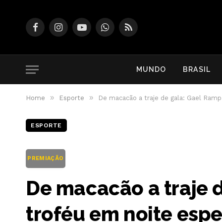
Facebook
Instagram
YouTube
WhatsApp
RSS
MUNDO
BRASIL
»
»
Home
Esporte
De macacão a traje de gala: Gael Ramp
ESPORTE
PREMIAÇÃO
De macacão a traje 
troféu em noite espe