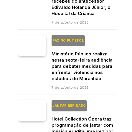
recebeu do antecessor
Edivaldo Holanda Júnior, o
Hospital da Criança
7 de agosto de 2026
PAZ NO FUTEBOL
Ministério Público realiza
nesta sexta-feira audiência
para debater medidas para
enfrentar violência nos
estádios do Maranhão
7 de agosto de 2026
JANTAR REFINADO
Hotel Collection Ópera traz
programação de jantar com
música erudita uma vez por