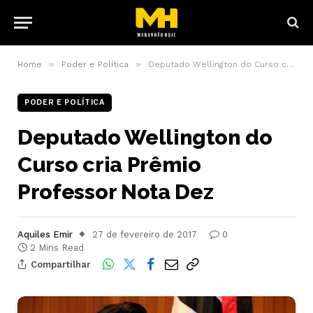
»
»
Home
Poder e Política
Deputado Wellington do Curso cria Prêmio Professor Nota Dez
PODER E POLÍTICA
Deputado Wellington do
Curso cria Prêmio
Professor Nota Dez
Aquiles Emir
27 de fevereiro de 2017
0
2 Mins Read
Compartilhar