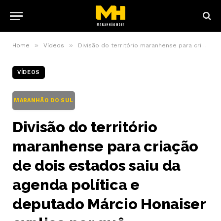
»
»
Home
Vídeos
Divisão do território maranhense para criação de dois estados saiu da agenda política e deputado Márcio Honaiser explica por quê
VÍDEOS
MARANHÃO DO SUL
Divisão do território
maranhense para criação
de dois estados saiu da
agenda política e
deputado Márcio Honaiser