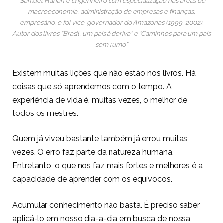
*Samuel Hanan é engenheiro com especialização nas áreas de
macroeconomia, administração de empresas e finanças,
empresário, e foi vice-governador do Amazonas (1999-2002).
Autor dos livros “Brasil, um país à deriva” e “Caminhos para um país
sem rumo”
Existem muitas lições que não estão nos livros. Há
coisas que só aprendemos com o tempo. A
experiência de vida é, muitas vezes, o melhor de
todos os mestres.
Quem já viveu bastante também já errou muitas
vezes. O erro faz parte da natureza humana.
Entretanto, o que nos faz mais fortes e melhores é a
capacidade de aprender com os equívocos.
Acumular conhecimento não basta. É preciso saber
aplicá-lo em nosso dia-a-dia em busca de nossa