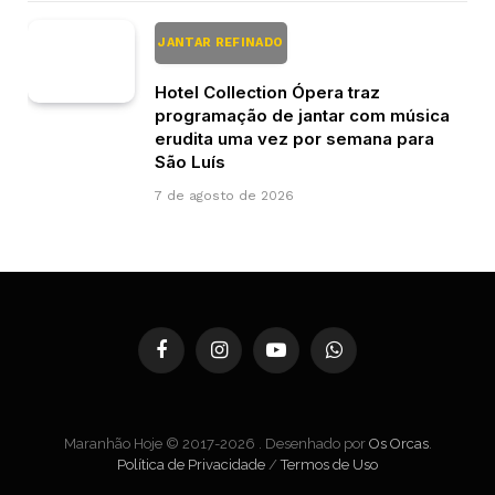
JANTAR REFINADO
Hotel Collection Ópera traz
programação de jantar com música
erudita uma vez por semana para
São Luís
7 de agosto de 2026
Facebook
Instagram
YouTube
WhatsApp
Maranhão Hoje © 2017-2026 . Desenhado por
Os Orcas
.
Política de Privacidade
/
Termos de Uso