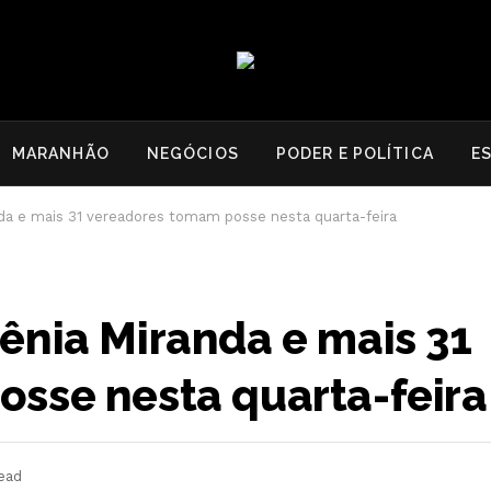
MARANHÃO
NEGÓCIOS
PODER E POLÍTICA
E
da e mais 31 vereadores tomam posse nesta quarta-feira
ênia Miranda e mais 31
sse nesta quarta-feira
ead