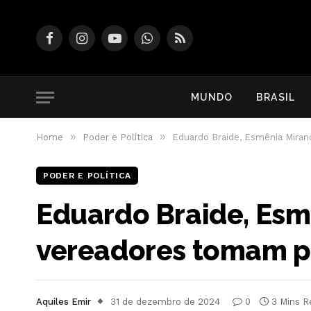
Facebook
Instagram
YouTube
WhatsApp
RSS
MUNDO
BRASIL
»
»
Home
Poder e Política
Eduardo Braide, Esmênia Miran
PODER E POLÍTICA
Eduardo Braide, Esm
vereadores tomam po
Aquiles Emir
31 de dezembro de 2024
0
3 Mins R