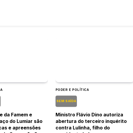
CA
PODER E POLÍTICA
O
SEM SAÍDA
te da Famem e
Ministro Flávio Dino autoriza
Paço do Lumiar são
abertura do terceiro inquérito
cas e apreensões
contra Lulinha, filho do