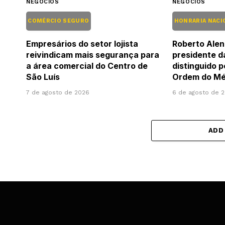
NEGÓCIOS
NEGÓCIOS
COMÉRCIO SEGURO
HONRARIA NACI
Empresários do setor lojista
Roberto Alen
reivindicam mais segurança para
presidente d
a área comercial do Centro de
distinguido 
São Luís
Ordem do Mér
7 de agosto de 2026
6 de agosto de 
ADD