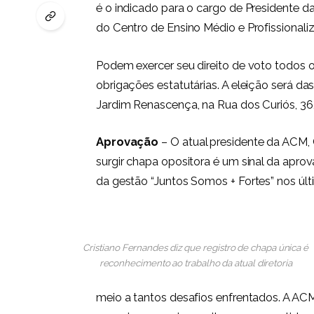
é o indicado para o cargo de Presidente da
do Centro de Ensino Médio e Profissiona
Podem exercer seu direito de voto todos 
obrigações estatutárias. A eleição será da
Jardim Renascença, na Rua dos Curiós, 36
Aprovação
– O atual presidente da ACM, 
surgir chapa opositora é um sinal da apro
da gestão “Juntos Somos + Fortes” nos últ
Cristiano Fernandes diz que registro de chapa única é
reconhecimento ao trabalho da atual diretoria
meio a tantos desafios enfrentados. A AC