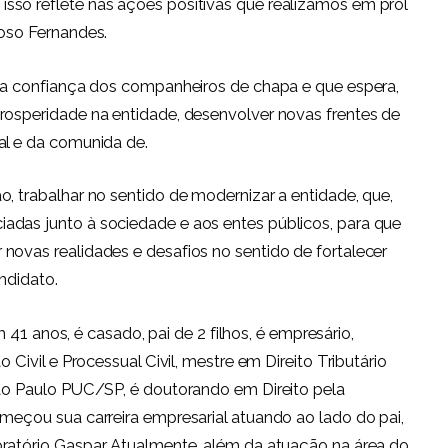
sso reflete nas ações positivas que realizamos em prol
roso Fernandes.
ela confiança dos companheiros de chapa e que espera,
rosperidade na entidade, desenvolver novas frentes de
al e da comunida de.
o, trabalhar no sentido de modernizar a entidade, que,
adas junto à sociedade e aos entes públicos, para que
novas realidades e desafios no sentido de fortalecer
ndidato.
 41 anos, é casado, pai de 2 filhos, é empresário,
 Civil e Processual Civil, mestre em Direito Tributário
São Paulo PUC/SP, é doutorando em Direito pela
omeçou sua carreira empresarial atuando ao lado do pai,
ratório Gaspar. Atualmente, além da atuação na área do