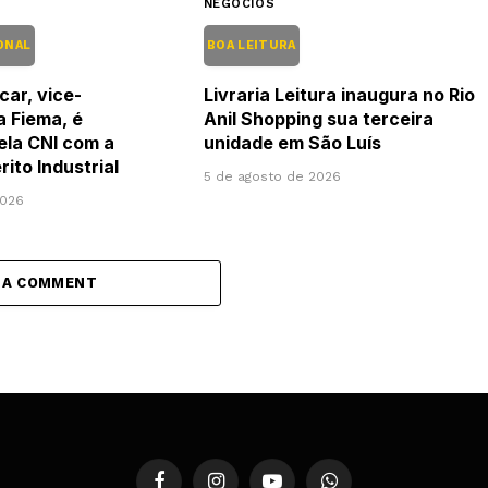
NEGÓCIOS
ONAL
BOA LEITURA
car, vice-
Livraria Leitura inaugura no Rio
a Fiema, é
Anil Shopping sua terceira
pela CNI com a
unidade em São Luís
ito Industrial
5 de agosto de 2026
2026
 A COMMENT