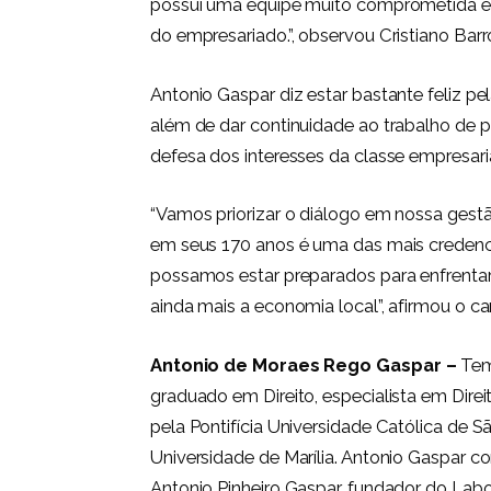
possui uma equipe muito comprometida e i
do empresariado.”, observou Cristiano Bar
Antonio Gaspar diz estar bastante feliz p
além de dar continuidade ao trabalho de p
defesa dos interesses da classe empresari
“Vamos priorizar o diálogo em nossa gestã
em seus 170 anos é uma das mais credenci
possamos estar preparados para enfrentar 
ainda mais a economia local”, afirmou o ca
Antonio
de Moraes Rego Gaspar –
Tem
graduado em Direito, especialista em Direito
pela Pontifícia Universidade Católica de 
Universidade de Marília. Antonio Gaspar c
Antonio Pinheiro Gaspar, fundador do Labo