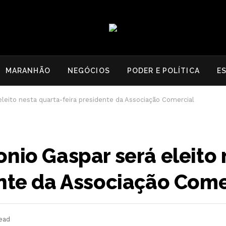
MARANHÃO
NEGÓCIOS
PODER E POLÍTICA
E
leito nesta quarta-feira presidente da Associação Comercial
nio Gaspar será eleito 
ente da Associação Come
ead