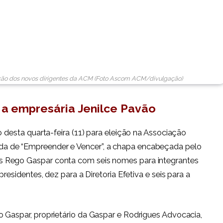
ição dos novos dirigentes da ACM (Foto Ascom ACM/divulgação)
 a empresária Jenilce Pavão
o desta quarta-feira (11) para eleição na Associação
a de “Empreender e Vencer”, a chapa encabeçada pelo
 Rego Gaspar conta com seis nomes para integrantes
presidentes, dez para a Diretoria Efetiva e seis para a
 Gaspar, proprietário da Gaspar e Rodrigues Advocacia,