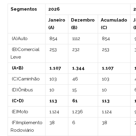
Segmentos
2026
Janeiro
Dezembro
Acumulado
J
(A)
(B)
(C)
(
(A)Auto
854
1112
854
(B)Comercial
253
232
253
Leve
(A+B)
1.107
1.344
1.107
1
(C)Caminhão
103
46
103
(D)Ônibus
10
15
10
(C+D)
113
61
113
(E)Moto
1.124
1.236
1.124
(F)Implemento
38
6
38
Rodoviário