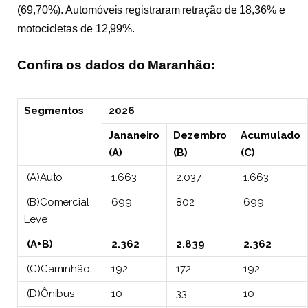
(69,70%). Automóveis registraram retração de 18,36% e
motocicletas de 12,99%.
Confira os dados do Maranhão:
Segmentos
2026
Jananeiro
Dezembro
Acumulado
(A)
(B)
(C)
(A)Auto
1.663
2.037
1.663
(B)Comercial
699
802
699
Leve
(A+B)
2.362
2.839
2.362
(C)Caminhão
192
172
192
(D)Ônibus
10
33
10