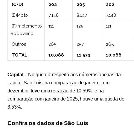
(C+D)
202
205
202
(E)Moto
7.148
8.147
7.148
(F)Implemento
111
125
111
Rodoviário
Outros
265
257
265
TOTAL
10.088
11.573
10.088
Capital
– No que diz respeito aos números apenas da
capital. São Luís, na comparação de janeiro com
dezembro, teve uma retração de 10,59%, e na
comparação com janeiro de 2025, houve uma queda de
3,53%.
Confira os dados de São Luís