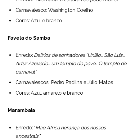
Carnavalesco:
Washington Coelho
Cores:
Azul e branco.
Favela do Samba
Enredo:
Delírios de sonhadores “União…
São Luís…
Artur Azevedo… um templo do povo… O templo do
carnaval
”
Carnavalescos:
Pedro Padilha e Júlio Matos
Cores:
Azul, amarelo e branco
Marambaia
Enredo: “
Mãe África herança dos nossos
ancestrais.
”