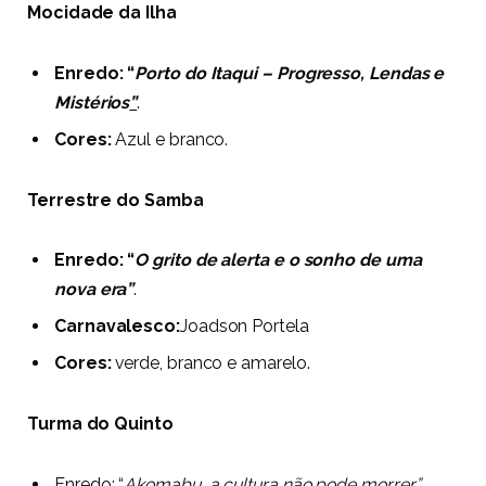
Mocidade da Ilha
Enredo: “
Porto do Itaqui – Progresso, Lendas e
Mistérios
”
.
Cores:
Azul e branco.
Terrestre do Samba
Enredo: “
O grito de alerta e o sonho de uma
nova era”
.
Carnavalesco:
Joadson Portela
Cores:
verde, branco e amarelo.
Turma do Quinto
Enredo: “
Akomabu, a cultura não pode morrer”