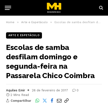
»
»
Home
Arte e Espetáculo
Escolas de samba desfilam domingo e segunda-feira na Passarela Chico Coimbra
ARTE E ESPETÁCULO
Escolas de samba
desfilam domingo e
segunda-feira na
Passarela Chico Coimbra
Aquiles Emir
26 de fevereiro de 2017
0
2 Mins Read
Compartilhar