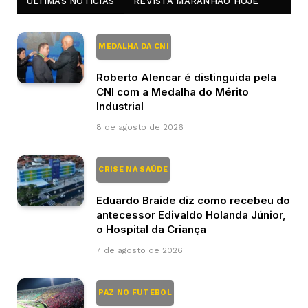
ÚLTIMAS NOTÍCIAS
REVISTA MARANHÃO HOJE
MEDALHA DA CNI
Roberto Alencar é distinguida pela
CNI com a Medalha do Mérito
Industrial
8 de agosto de 2026
CRISE NA SAÚDE
Eduardo Braide diz como recebeu do
antecessor Edivaldo Holanda Júnior,
o Hospital da Criança
7 de agosto de 2026
PAZ NO FUTEBOL