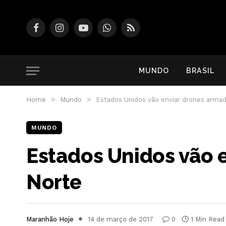
Facebook
Instagram
YouTube
WhatsApp
RSS
MUNDO
BRASIL
»
»
Home
Mundo
Estados Unidos vão enviar drones armad
MUNDO
Estados Unidos vão 
Norte
Maranhão Hoje
14 de março de 2017
0
1 Min Read