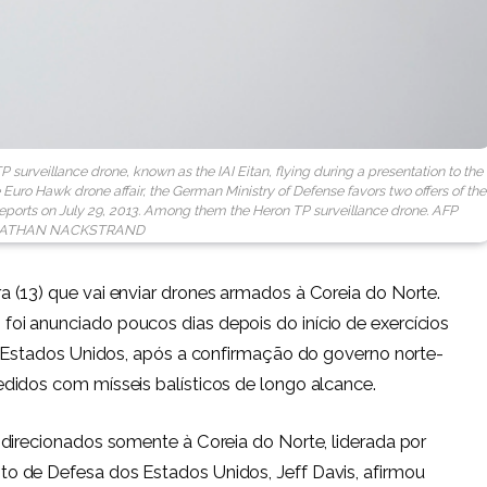
P surveillance drone, known as the IAI Eitan, flying during a presentation to the
he Euro Hawk drone affair, the German Ministry of Defense favors two offers of the
ports on July 29, 2013. Among them the Heron TP surveillance drone. AFP
ATHAN NACKSTRAND
 (13) que vai enviar drones armados à Coreia do Norte.
i anunciado poucos dias depois do início de exercícios
s Estados Unidos, após a confirmação do governo norte-
didos com mísseis balísticos de longo alcance.
direcionados somente à Coreia do Norte, liderada por
o de Defesa dos Estados Unidos, Jeff Davis, afirmou