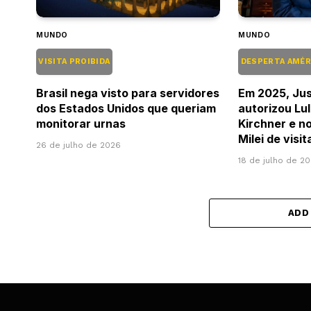
MUNDO
MUNDO
VISITA PROIBIDA
DESPERTA AMÉR
Brasil nega visto para servidores
Em 2025, Jus
dos Estados Unidos que queriam
autorizou Lul
monitorar urnas
Kirchner e no
Milei de visi
26 de julho de 2026
18 de julho de 2
ADD