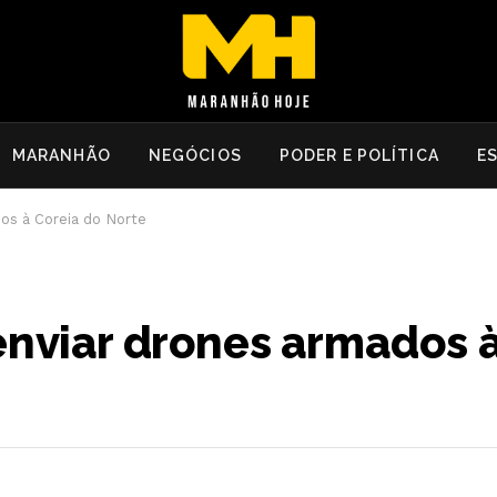
MARANHÃO
NEGÓCIOS
PODER E POLÍTICA
E
os à Coreia do Norte
enviar drones armados à