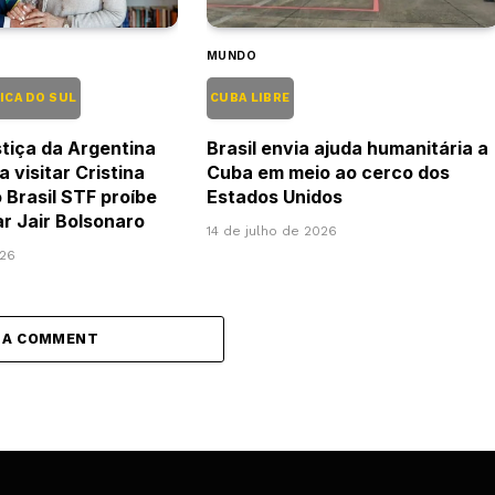
MUNDO
ICA DO SUL
CUBA LIBRE
tiça da Argentina
Brasil envia ajuda humanitária a
a visitar Cristina
Cuba em meio ao cerco dos
 Brasil STF proíbe
Estados Unidos
tar Jair Bolsonaro
14 de julho de 2026
026
 A COMMENT