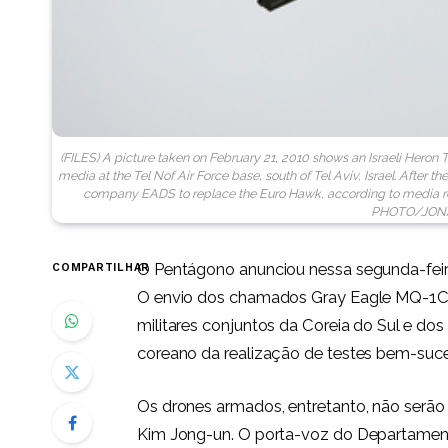
(FILES) A picture taken on February 21, 2010 shows an Israeli Heron T
media at the Tel Nof Air Force base, south of Tel Aviv, Israel. After t
company EADS to replace the Euro Hawk, according to media re
PHOTO/JON
O Pentágono anunciou nessa segunda-feira
COMPARTILHAR
O envio dos chamados Gray Eagle MQ-1C fo
militares conjuntos da Coreia do Sul e do
coreano da realização de testes bem-suce
Os drones armados, entretanto, não serão 
Kim Jong-un. O porta-voz do Departament