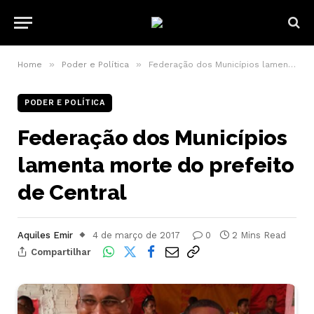
»
»
Home
Poder e Política
Federação dos Municípios lamenta morte do prefeito de Central
PODER E POLÍTICA
Federação dos Municípios
lamenta morte do prefeito
de Central
Aquiles Emir
4 de março de 2017
0
2 Mins Read
Compartilhar