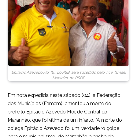
Epitácio Azevedo Flor (E), do PSB, será sucedido pelo vice, Ismael
Monteiro, do PSDB
Em nota expedida neste sábado (04), a Federação
dos Municípios (Famem) lamentou a morte do
prefeito Epitácio Azevedo Flor, de Central do
Maranhão, que foi vítima de um infarto. “A morte do
colega Epitácio Azevedo foi um verdadeiro golpe
para o municipalismo do Maranhão e enche de