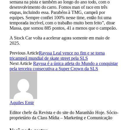
semana na pista e também ao longo do ano todo, com o
desenvolvimento do carro. Fomos man of race em três
etapas, incluindo essa. Parabéns à TMG, campeã por
equipes. Sempre confiei 100% nesse time, então foi uma
temporada incrível, com o trabalho muito bem feito”, disse
Massa, que somou 885 pontos, 41 a menos que o campeão.
A Stock Car volta a acelerar agora somente em maio de
2025.
Previous Article
Rayssa Leal vence no fim e se torna
tricampeã mundial de skate street pela SLS
Next Article
Rayssa é a única atleta do Mundo a conquistar
pela terceira consecutiva a Super Crown da SLS
Aquiles Emir
Editor chefe da Revista e do site do Maranhão Hoje. Sócio-
proprietário da Class Mídia – Marketing e Comunicação