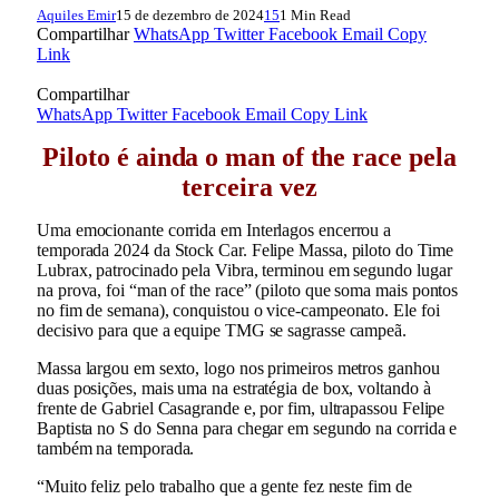
Aquiles Emir
15 de dezembro de 2024
15
1 Min Read
Compartilhar
WhatsApp
Twitter
Facebook
Email
Copy
Link
Compartilhar
WhatsApp
Twitter
Facebook
Email
Copy Link
Piloto é ainda o man of the race pela
terceira vez
Uma emocionante corrida em Interlagos encerrou a
temporada 2024 da Stock Car. Felipe Massa, piloto do Time
Lubrax, patrocinado pela Vibra, terminou em segundo lugar
na prova, foi “man of the race” (piloto que soma mais pontos
no fim de semana), conquistou o vice-campeonato. Ele foi
decisivo para que a equipe TMG se sagrasse campeã.
Massa largou em sexto, logo nos primeiros metros ganhou
duas posições, mais uma na estratégia de box, voltando à
frente de Gabriel Casagrande e, por fim, ultrapassou Felipe
Baptista no S do Senna para chegar em segundo na corrida e
também na temporada.
“Muito feliz pelo trabalho que a gente fez neste fim de