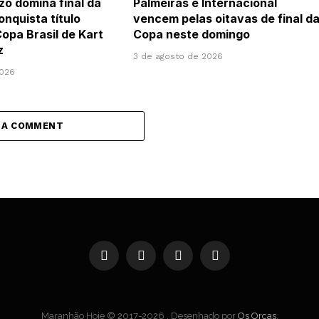
o domina final da
Palmeiras e Internacional
onquista título
vencem pelas oitavas de final d
Copa Brasil de Kart
Copa neste domingo
z
3 de agosto de 2026
2026
 A COMMENT
Facebook
Instagram
YouTube
WhatsApp
Maranhão Hoje © 2017-2026 . Desenhado por
Os Orcas
.