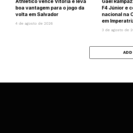
Athletico vence Vitória e leva
Gael Rampazz
boa vantagem para o jogo da
F4 Júnior e c
volta em Salvador
nacional na 
em Imperatri
4 de agosto de 2026
3 de agosto de 
ADD