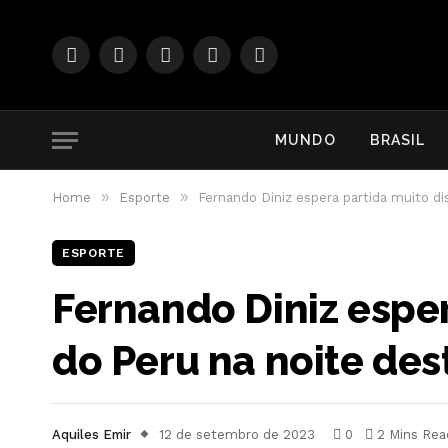
Facebook
Instagram
YouTube
WhatsApp
RSS
MUNDO
BRASIL
»
»
Home
Esporte
Fernando Diniz espera partida muito di
ESPORTE
Fernando Diniz espe
do Peru na noite des
Aquiles Emir
12 de setembro de 2023
0
2 Mins Rea