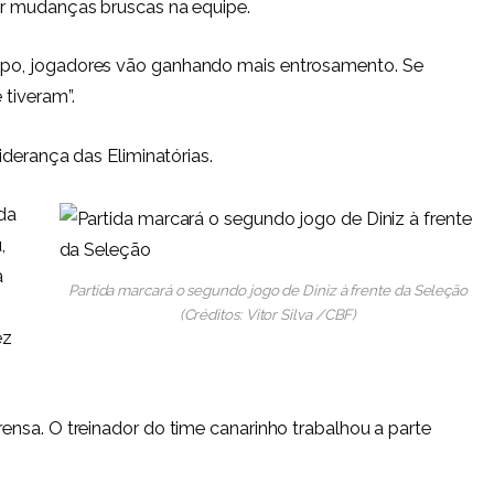
er mudanças bruscas na equipe.
po, jogadores vão ganhando mais entrosamento. Se
tiveram”.
iderança das Eliminatórias.
da
,
a
Partida marcará o segundo jogo de Diniz à frente da Seleção
(Créditos: Vitor Silva /CBF)
ez
nsa. O treinador do time canarinho trabalhou a parte
.