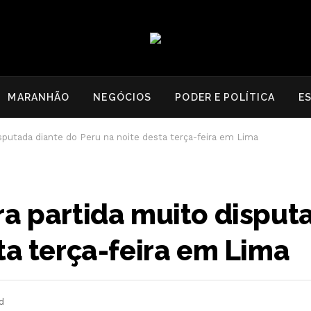
MARANHÃO
NEGÓCIOS
PODER E POLÍTICA
E
sputada diante do Peru na noite desta terça-feira em Lima
ra partida muito disput
ta terça-feira em Lima
d