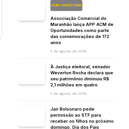
ACM CONECTADA
Associação Comercial do
Maranhão lança APP ACM de
Oportunidades como parte
das comemorações de 172
anos
5 de agosto de 2026
À Justiça eleitoral, senador
Weverton Rocha declara que
seu patrimônio diminuiu R$
2,1 milhões em quatro
5 de agosto de 2026
Jair Bolsonaro pede
permissão ao STF para
receber os filhos no próximo
domingo, Dia dos Pais