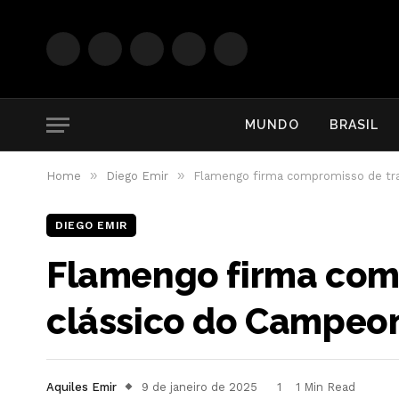
Facebook
Instagram
YouTube
WhatsApp
RSS
MUNDO
BRASIL
»
»
Home
Diego Emir
Flamengo firma compromisso de tra
DIEGO EMIR
Flamengo firma comp
clássico do Campeo
Aquiles Emir
9 de janeiro de 2025
1
1 Min Read