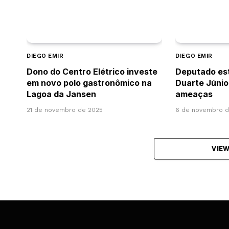
DIEGO EMIR
DIEGO EMIR
Dono do Centro Elétrico investe
Deputado es
em novo polo gastronômico na
Duarte Júnio
Lagoa da Jansen
ameaças
21 de novembro de 2025
6 de novembro d
VIE