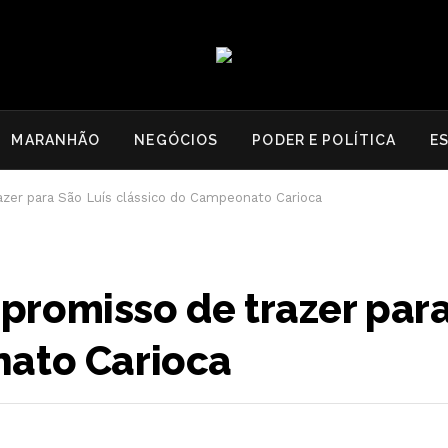
MARANHÃO
NEGÓCIOS
PODER E POLÍTICA
E
zer para São Luís clássico do Campeonato Carioca
romisso de trazer para
nato Carioca