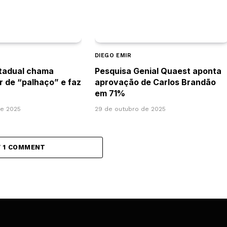
DIEGO EMIR
tadual chama
Pesquisa Genial Quaest aponta
r de “palhaço” e faz
aprovação de Carlos Brandão
em 71%
e 2025
29 de outubro de 2025
W 1 COMMENT