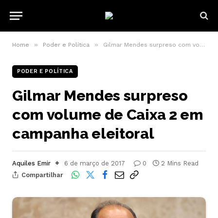
»
»
Home
Poder e Política
Gilmar Mendes surpreso com volume de Caixa 2 em campanha eleitoral
PODER E POLÍTICA
Gilmar Mendes surpreso
com volume de Caixa 2 em
campanha eleitoral
Aquiles Emir
6 de março de 2017
0
2 Mins Read
Compartilhar