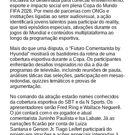
iniciativa foi desenhada para conectar entretenimento,
esporte e impacto social em plena Copa do Mundo
FIFA 2026. Por meio de parcerias com ONGs e
instituições ligadas ao setor audiovisual, a ação
identificará jovens talentos para participar do reality,
que terá episódios especiais, ativações durante os
jogos do Mundial e conteúdos multiplataforma ao
longo da programação esportiva.
Mais do que uma disputa, o “Futuro Comentarista by
Hyundai” mostrará os bastidores da rotina de uma
cobertura esportiva durante a Copa. Os participantes
enfrentarão desafios inspirados no dia a dia de
programas de televisão, incluindo reuniões de pauta,
análises táticas das seleções, participação em mesas-
redondas, quizzes temáticos e provas de
argumentação.
No comando da atração estarão nomes conhecidos
da cobertura esportiva do SBT e da N Sports. Os
apresentadores serão Fred Ring e Wallace Neguerê.
O júri contará com o ex-jogador e atual
comentarista Juninho Paulista e Isa Labate. Já as
narrações ficarão por conta de Luiza
Santana e Gerson Jr. Tiago Leifert participará do
projeto em atrações e ações especiais integradas à