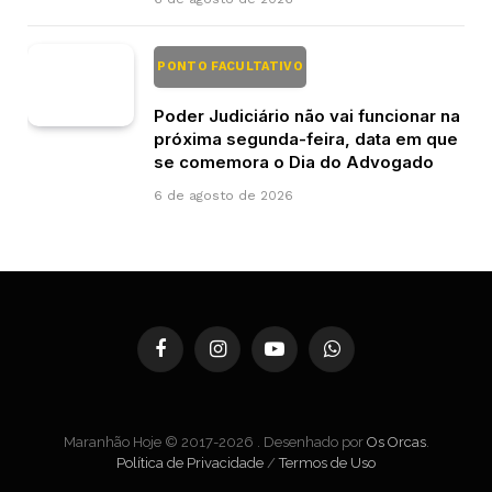
PONTO FACULTATIVO
Poder Judiciário não vai funcionar na
próxima segunda-feira, data em que
se comemora o Dia do Advogado
6 de agosto de 2026
Facebook
Instagram
YouTube
WhatsApp
Maranhão Hoje © 2017-2026 . Desenhado por
Os Orcas
.
Política de Privacidade
/
Termos de Uso