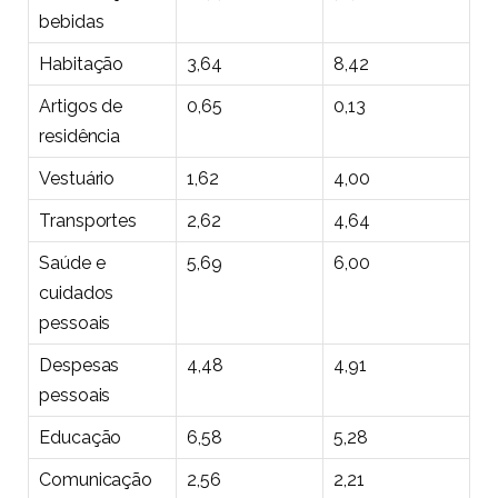
bebidas
Habitação
3,64
8,42
Artigos de
0,65
0,13
residência
Vestuário
1,62
4,00
Transportes
2,62
4,64
Saúde e
5,69
6,00
cuidados
pessoais
Despesas
4,48
4,91
pessoais
Educação
6,58
5,28
Comunicação
2,56
2,21