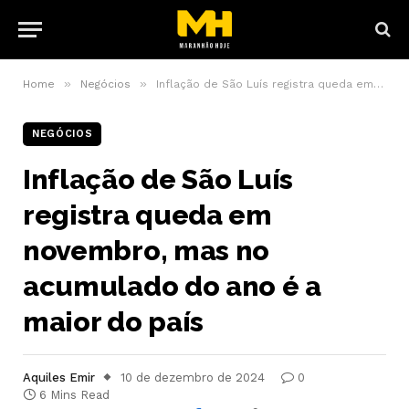
»
»
Home
Negócios
Inflação de São Luís registra queda em novembro, mas no acumulado do ano é a maior do país
NEGÓCIOS
Inflação de São Luís
registra queda em
novembro, mas no
acumulado do ano é a
maior do país
Aquiles Emir
10 de dezembro de 2024
0
6 Mins Read