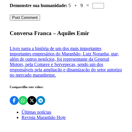
Demonstre sua humanidade:
5 + 9 =
Conversa Franca – Aquiles Emir
Livro narra a história de um dos mais importantes
importantes empresários do Maranhão, Luiz Noranha, que,
além de outros negócios, foi representante da General
Motors, pela Comave e Servepeças, sendo um dos
responsáveis pela ampliação e dinamização do setor autorizo
no mercado maranhense.
Compartilhe este vídeo:
Últimas notícias
Revista Maranhão Hoje