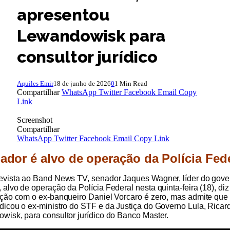
apresentou
Lewandowisk para
consultor jurídico
Aquiles Emir
18 de junho de 2026
0
1 Min Read
Compartilhar
WhatsApp
Twitter
Facebook
Email
Copy
Link
Screenshot
Compartilhar
WhatsApp
Twitter
Facebook
Email
Copy Link
ador é alvo de operação da Polícia Fed
evista ao Band News TV, senador Jaques Wagner, líder do gove
alvo de operação da Polícia Federal nesta quinta-feira (18), di
ação com o ex-banqueiro Daniel Vorcaro é zero, mas admite que f
dicou o ex-ministro do STF e da Justiça do Governo Lula, Ricar
wisk, para consultor jurídico do Banco Master.