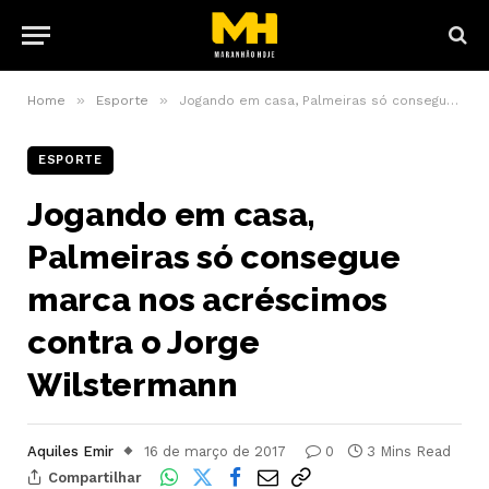
»
»
Home
Esporte
Jogando em casa, Palmeiras só consegue marca nos acréscimos contra o Jorge Wilstermann
ESPORTE
Jogando em casa,
Palmeiras só consegue
marca nos acréscimos
contra o Jorge
Wilstermann
Aquiles Emir
16 de março de 2017
0
3 Mins Read
Compartilhar