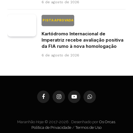
6 de agosto de 2026
PISTA APROVADA
Kartódromo Internacional de
Imperatriz recebe avaliação positiva
da FIA rumo à nova homologação
6 de agosto de 2026
Facebook
Instagram
YouTube
WhatsApp
Maranhão Hoje © 2017-2026 . Desenhado por
Os Orcas
.
Política de Privacidade
/
Termos de Uso