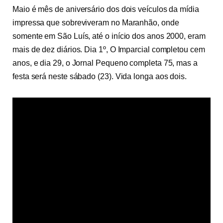
Maio é mês de aniversário dos dois veículos da mídia
impressa que sobreviveram no Maranhão, onde
somente em São Luís, até o início dos anos 2000, eram
mais de dez diários. Dia 1º, O Imparcial completou cem
anos, e dia 29, o Jornal Pequeno completa 75, mas a
festa será neste sábado (23). Vida longa aos dois.