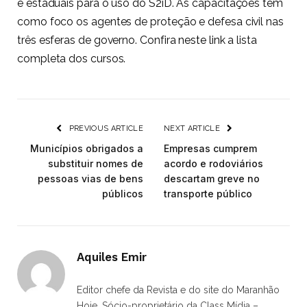
e estaduais para o uso do S2iD. As capacitações têm
como foco os agentes de proteção e defesa civil nas
três esferas de governo. Confira
neste link
a lista
completa dos cursos.
PREVIOUS ARTICLE
NEXT ARTICLE
Municípios obrigados a
Empresas cumprem
substituir nomes de
acordo e rodoviários
pessoas vias de bens
descartam greve no
públicos
transporte público
Aquiles Emir
Editor chefe da Revista e do site do Maranhão
Hoje. Sócio-proprietário da Class Mídia –