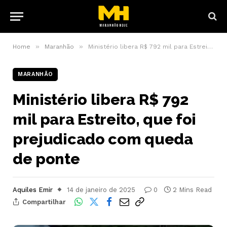
»
»
Home
Maranhão
Ministério libera R$ 792 mil para Estreito, que foi prejudicado com queda de ponte
MARANHÃO
Ministério libera R$ 792
mil para Estreito, que foi
prejudicado com queda
de ponte
Aquiles Emir
14 de janeiro de 2025
0
2 Mins Read
Compartilhar