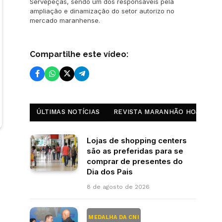
Servepeças, sendo um dos responsáveis pela
ampliação e dinamização do setor autorizo no
mercado maranhense.
Compartilhe este vídeo:
ÚLTIMAS NOTÍCIAS
REVISTA MARANHÃO HOJE
Lojas de shopping centers
são as preferidas para se
comprar de presentes do
Dia dos Pais
8 de agosto de 2026
MEDALHA DA CNI