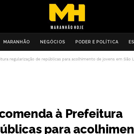
MARANHÃO
NEGÓCIOS
PODER E POLÍTICA
E
itura regularização de repúblicas para acolhimento de jovens em São L
ecomenda à Prefeitura
públicas para acolhimen