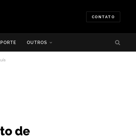
CONTATO
SPORTE
OUTROS
uís
to de