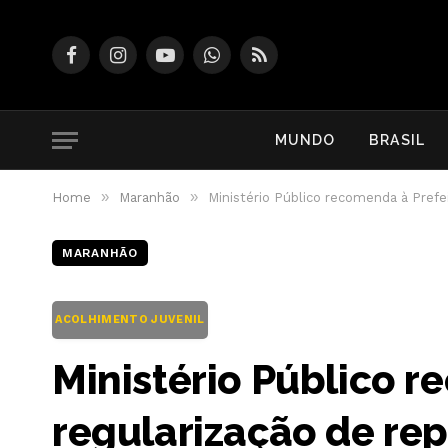
Facebook
Instagram
YouTube
WhatsApp
RSS
MUNDO
BRASIL
»
»
Home
Maranhão
Ministério Público recomenda à Prefe
MARANHÃO
ACOLHIMENTO JUVENIL
Ministério Público r
regularização de re