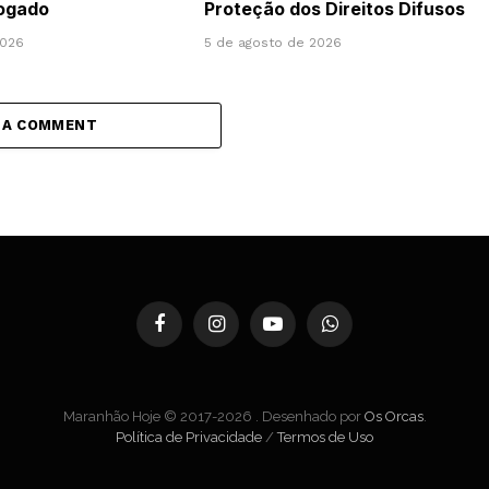
vogado
Proteção dos Direitos Difusos
2026
5 de agosto de 2026
 A COMMENT
Facebook
Instagram
YouTube
WhatsApp
Maranhão Hoje © 2017-2026 . Desenhado por
Os Orcas
.
Política de Privacidade
/
Termos de Uso