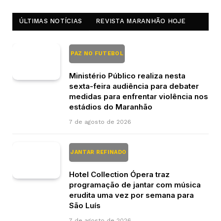
ÚLTIMAS NOTÍCIAS
REVISTA MARANHÃO HOJE
PAZ NO FUTEBOL
Ministério Público realiza nesta
sexta-feira audiência para debater
medidas para enfrentar violência nos
estádios do Maranhão
7 de agosto de 2026
JANTAR REFINADO
Hotel Collection Ópera traz
programação de jantar com música
erudita uma vez por semana para
São Luís
7 de agosto de 2026