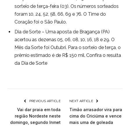
sorteio de terça-feira (03). Os números sorteados
foram 10, 24, 52, 58, 66, 69 e 76. O Time do
Coração foi o São Paulo.
Dia de Sorte – Uma aposta de Bragança (PA)
acertou as dezenas 05, 06, 08, 10, 16, 18 e 29. O
Mês da Sorte foi Outubri. Para o sorteio de terça, o
prêmio estimado é de R$ 150 mil.
Confira o resulta
da Dia de Sorte
PREVIOUS ARTICLE
NEXT ARTICLE
Vai dar praia em toda
Timão arrasador vira para
região Nordeste neste
cima do Criciúma e vence
domingo, segundo Inmet
mais uma de goleada