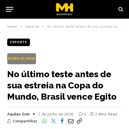
»
»
Home
Esporte
No último teste antes de sua estreia na Copa do Mundo, Brasil vence Egito
ESPORTE
RUMO AO HEXA
No último teste antes de
sua estreia na Copa do
Mundo, Brasil vence Egito
Aquiles Emir
7 de junho de 2026
0
3 Mins Read
Compartilhar