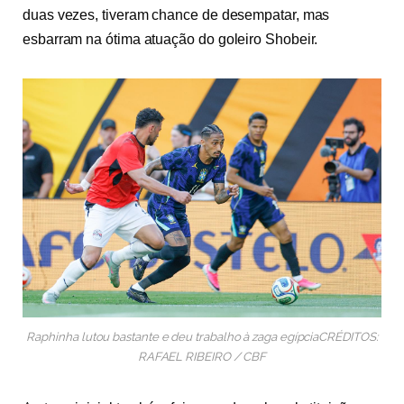
duas vezes, tiveram chance de desempatar, mas
esbarram na ótima atuação do goleiro Shobeir.
Raphinha lutou bastante e deu trabalho à zaga egípciaCRÉDITOS:
RAFAEL RIBEIRO / CBF