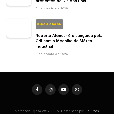
presentes do Dia dos Pais
8 de agosto de 2026
MEDALHA DA CNI
Roberto Alencar é distinguida pela
CNI com a Medalha do Mérito
Industrial
8 de agosto de 2026
Facebook
Instagram
YouTube
WhatsApp
Maranhão Hoje © 2017-2026 . Desenhado por
Os Orcas
.