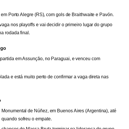
, em Porto Alegre (RS), com gols de Braithwaite e Pavón.
aga nos playoffs e vai decidir o primeiro lugar do grupo
a rodada final.
ogo
 partida em Assunção, no Paraguai, e venceu com
lada e está muito perto de confirmar a vaga direta nas
o
o Monumental de Núñez, em Buenos Aires (Argentina), até
 quando sofreu o empate.
s chances do Massa Bruta terminar na liderança do grupo,