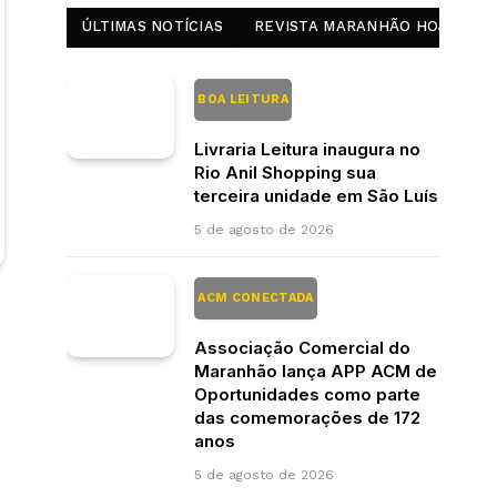
ÚLTIMAS NOTÍCIAS
REVISTA MARANHÃO HOJE
BOA LEITURA
Livraria Leitura inaugura no
Rio Anil Shopping sua
terceira unidade em São Luís
5 de agosto de 2026
ACM CONECTADA
Associação Comercial do
Maranhão lança APP ACM de
Oportunidades como parte
das comemorações de 172
anos
5 de agosto de 2026