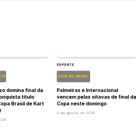
ESPORTE
NTA
COPA DO. BRASIL
o domina final da
Palmeiras e Internacional
onquista título
vencem pelas oitavas de final d
Copa Brasil de Kart
Copa neste domingo
z
3 de agosto de 2026
2026