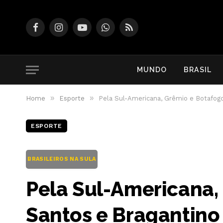
Facebook
Instagram
YouTube
WhatsApp
RSS
MUNDO
BRASIL
»
»
Home
Esporte
Pela Sul-Americana, Grêmio e Botafog
ESPORTE
BRASILEIROS NA SULA
Pela Sul-Americana,
Santos e Bragantino