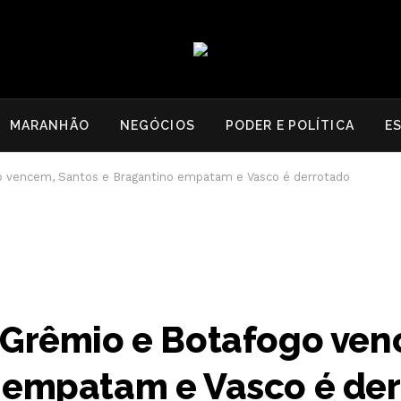
MARANHÃO
NEGÓCIOS
PODER E POLÍTICA
E
o vencem, Santos e Bragantino empatam e Vasco é derrotado
 Grêmio e Botafogo ven
 empatam e Vasco é de