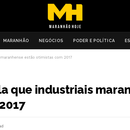
MARANHÃO
NEGÓCIOS
PODER E POLÍTICA
E
s maranhense estão otimistas com 2017
la que industriais mar
 2017
ad