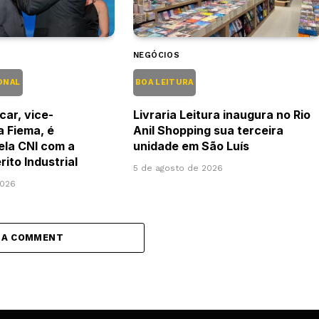
NEGÓCIOS
ONAL
BOA LEITURA
car, vice-
Livraria Leitura inaugura no Rio
a Fiema, é
Anil Shopping sua terceira
pela CNI com a
unidade em São Luís
ito Industrial
5 de agosto de 2026
2026
 A COMMENT