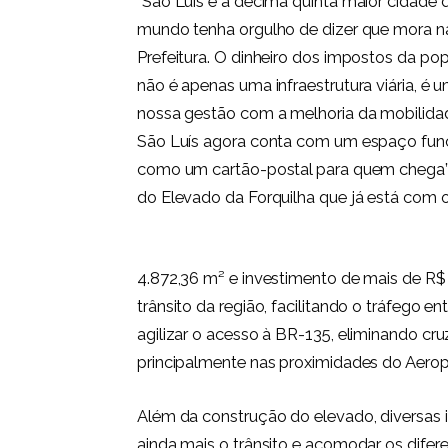
“São Luís é a décima quinta maior cidade
mundo tenha orgulho de dizer que mora n
Prefeitura. O dinheiro dos impostos da po
não é apenas uma infraestrutura viária, 
nossa gestão com a melhoria da mobilidad
São Luís agora conta com um espaço func
como um cartão-postal para quem chega”, 
do Elevado da Forquilha que já está com 
4.872,36 m² e investimento de mais de R$ 
trânsito da região, facilitando o tráfego e
agilizar o acesso à BR-135, eliminando 
principalmente nas proximidades do Aerop
Além da construção do elevado, diversas 
ainda mais o trânsito e acomodar os difer