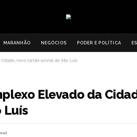
MARANHÃO
NEGÓCIOS
PODER E POLÍTICA
E
Cidade, novo cartão-postal de São Luís
plexo Elevado da Cidad
 Luís
Read