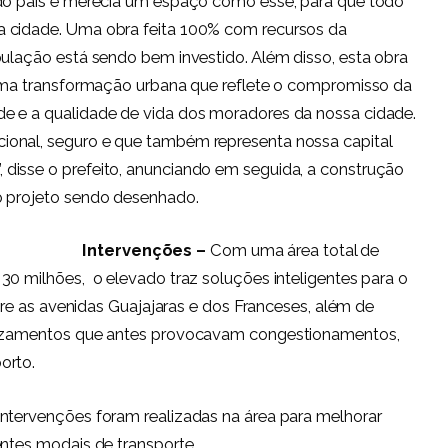
 do país e merecia um espaço como esse, para que todo
a cidade. Uma obra feita 100% com recursos da
pulação está sendo bem investido. Além disso, esta obra
é uma transformação urbana que reflete o compromisso da
e e a qualidade de vida dos moradores da nossa cidade.
ional, seguro e que também representa nossa capital
disse o prefeito, anunciando em seguida, a construção
o projeto sendo desenhado.
Intervenções –
Com uma área total de
30 milhões, o elevado traz soluções inteligentes para o
ntre as avenidas Guajajaras e dos Franceses, além de
cruzamentos que antes provocavam congestionamentos,
orto.
intervenções foram realizadas na área para melhorar
entes modais de transporte.