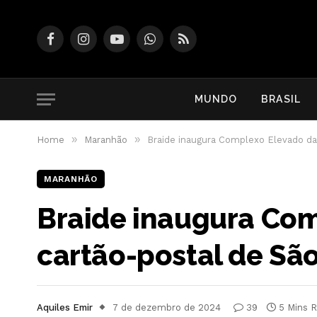
Facebook
Instagram
YouTube
WhatsApp
RSS
MUNDO
BRASIL
»
»
Home
Maranhão
Braide inaugura Complexo Elevado da 
MARANHÃO
Braide inaugura Com
cartão-postal de São
Aquiles Emir
7 de dezembro de 2024
39
5 Mins 