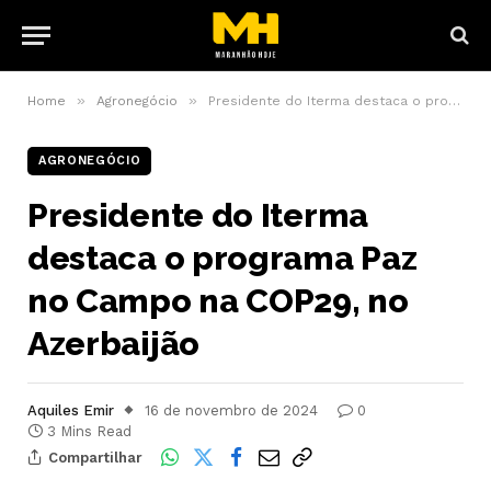
»
»
Home
Agronegócio
Presidente do Iterma destaca o programa Paz no Campo na COP29, no Azerbaijão
AGRONEGÓCIO
Presidente do Iterma
destaca o programa Paz
no Campo na COP29, no
Azerbaijão
Aquiles Emir
16 de novembro de 2024
0
3 Mins Read
Compartilhar