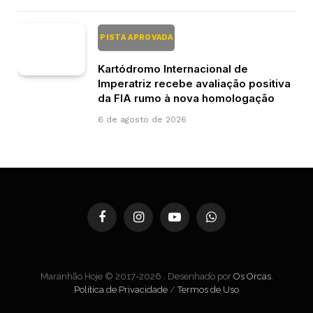
PISTA APROVADA
Kartódromo Internacional de
Imperatriz recebe avaliação positiva
da FIA rumo à nova homologação
6 de agosto de 2026
Facebook
Instagram
YouTube
WhatsApp
Maranhão Hoje © 2017-2026 . Desenhado por
Os Orcas
.
Política de Privacidade
/
Termos de Uso