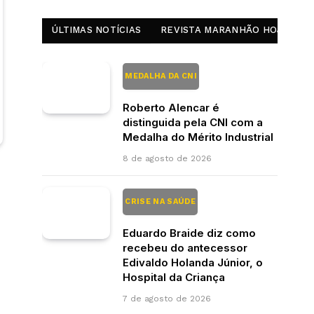
ÚLTIMAS NOTÍCIAS
REVISTA MARANHÃO HOJE
MEDALHA DA CNI
Roberto Alencar é
distinguida pela CNI com a
Medalha do Mérito Industrial
8 de agosto de 2026
CRISE NA SAÚDE
Eduardo Braide diz como
recebeu do antecessor
Edivaldo Holanda Júnior, o
Hospital da Criança
7 de agosto de 2026