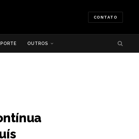
CONTATO
SPORTE
OUTROS
ontínua
uís