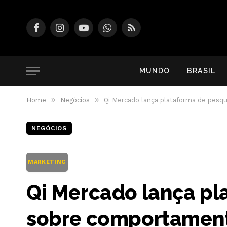
Facebook
Instagram
YouTube
WhatsApp
RSS
MUNDO
BRASIL
»
»
Home
Negócios
Qi Mercado lança plataforma de pesq
NEGÓCIOS
MARKETING
Qi Mercado lança pl
sobre comportament