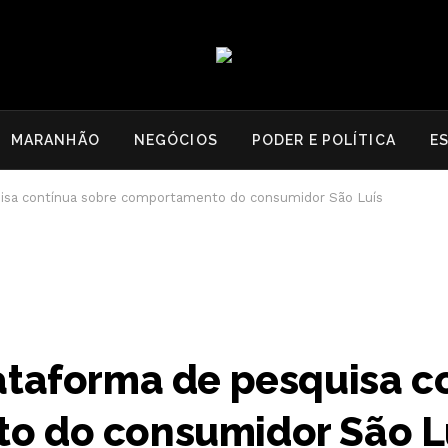
MARANHÃO
NEGÓCIOS
PODER E POLÍTICA
E
uisa contínua sobre comportamento do consumidor São Luís
ataforma de pesquisa c
o do consumidor São L