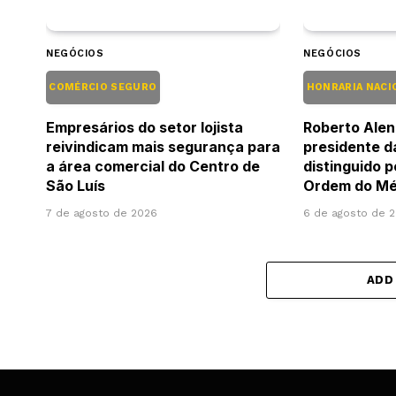
NEGÓCIOS
NEGÓCIOS
COMÉRCIO SEGURO
HONRARIA NACI
Empresários do setor lojista
Roberto Alen
reivindicam mais segurança para
presidente d
a área comercial do Centro de
distinguido 
São Luís
Ordem do Mér
7 de agosto de 2026
6 de agosto de 
ADD