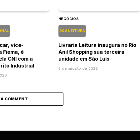
NEGÓCIOS
ONAL
BOA LEITURA
car, vice-
Livraria Leitura inaugura no Rio
a Fiema, é
Anil Shopping sua terceira
pela CNI com a
unidade em São Luís
ito Industrial
5 de agosto de 2026
2026
 A COMMENT