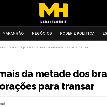
MARANHÃO
NEGÓCIOS
PODER E POLÍTICA
E
 dos brasileiros já escapou das comemorações para transar
mais da metade dos bras
rações para transar
ead