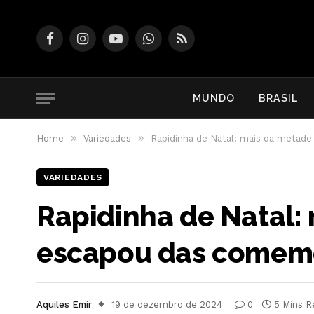
Facebook
Instagram
YouTube
WhatsApp
RSS
MUNDO
BRASIL
»
»
Home
Variedades
Rapidinha de Natal: mais da metade
VARIEDADES
Rapidinha de Natal: 
escapou das comemo
Aquiles Emir
19 de dezembro de 2024
0
5 Mins R