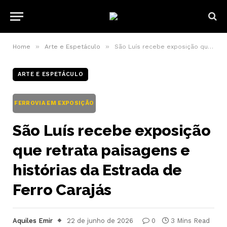
»
»
Home
Arte e Espetáculo
São Luís recebe exposição que retrata paisagens e histórias da Estrada de Ferro Carajás
ARTE E ESPETÁCULO
FERROVIA EM EXPOSIÇÃO
São Luís recebe exposição
que retrata paisagens e
histórias da Estrada de
Ferro Carajás
Aquiles Emir
22 de junho de 2026
0
3 Mins Read